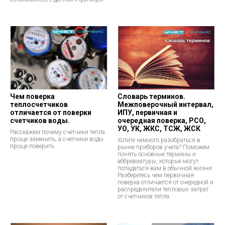
Чем поверка
Словарь терминов.
теплосчетчиков
Межповерочный интервал,
отличается от поверки
ИПУ, первичная и
счетчиков воды.
очередная поверка, РСО,
УО, УК, ЖКС, ТСЖ, ЖСК
Расскажем почему счетчики тепла
проще заменить, а счетчики воды
Хотите немного разобраться в
проще поверить
рынке приборов учета? Поможем
понять основные термины и
аббревиатуры, которые могут
попадаться вам в обычной жизни.
Разберетесь чем первичная
поверка отличается от очередной и
распределители тепловых затрат
от счетчиков тепла.