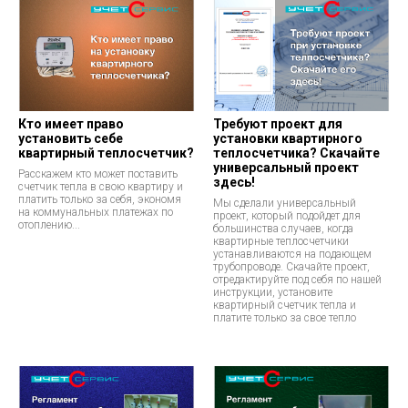
Кто имеет право
Требуют проект для
установить себе
установки квартирного
квартирный теплосчетчик?
теплосчетчика? Скачайте
универсальный проект
Расскажем кто может поставить
здесь!
счетчик тепла в свою квартиру и
платить только за себя, экономя
Мы сделали универсальный
на коммунальных платежах по
проект, который подойдет для
отоплению...
большинства случаев, когда
квартирные теплосчетчики
устанавливаются на подающем
трубопроводе. Скачайте проект,
отредактируйте под себя по нашей
инструкции, установите
квартирный счетчик тепла и
платите только за свое тепло