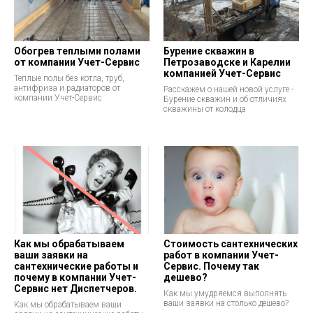
Обогрев теплыми полами
Бурение скважин в
от компании Учет-Сервис
Петрозаводске и Карелии
компанией Учет-Сервис
Теплые полы без котла, труб,
антифриза и радиаторов от
Расскажем о нашей новой услуге -
компании Учет-Сервис
Бурение скважин и об отличиях
скважины от колодца
Как мы обрабатываем
Стоимость сантехнических
ваши заявки на
работ в компании Учет-
сантехнические работы и
Сервис. Почему так
почему в компании Учет-
дешево?
Сервис нет Диспетчеров.
Как мы умудряемся выполнять
ваши заявки на столько дешево?
Как мы обрабатываем ваши