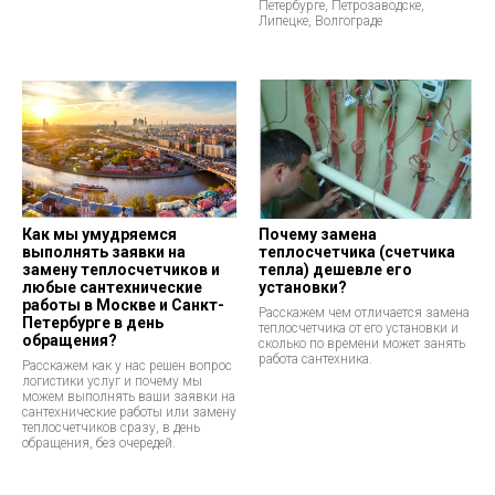
Петербурге, Петрозаводске,
Липецке, Волгограде
Как мы умудряемся
Почему замена
выполнять заявки на
теплосчетчика (счетчика
замену теплосчетчиков и
тепла) дешевле его
любые сантехнические
установки?
работы в Москве и Санкт-
Расскажем чем отличается замена
Петербурге в день
теплосчетчика от его установки и
обращения?
сколько по времени может занять
работа сантехника.
Расскажем как у нас решен вопрос
логистики услуг и почему мы
можем выполнять ваши заявки на
сантехнические работы или замену
теплосчетчиков сразу, в день
обращения, без очередей.