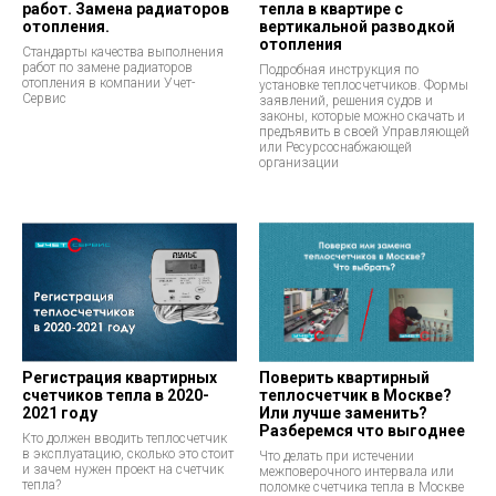
работ. Замена радиаторов
тепла в квартире с
отопления.
вертикальной разводкой
отопления
Стандарты качества выполнения
работ по замене радиаторов
Подробная инструкция по
отопления в компании Учет-
установке теплосчетчиков. Формы
Сервис
заявлений, решения судов и
законы, которые можно скачать и
предъявить в своей Управляющей
или Ресурсоснабжающей
организации
Регистрация квартирных
Поверить квартирный
счетчиков тепла в 2020-
теплосчетчик в Москве?
2021 году
Или лучше заменить?
Разберемся что выгоднее
Кто должен вводить теплосчетчик
в эксплуатацию, сколько это стоит
Что делать при истечении
и зачем нужен проект на счетчик
межповерочного интервала или
тепла?
поломке счетчика тепла в Москве