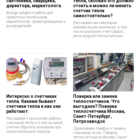
сантехника, сварщика,
тепла, сколько это должно
директора, маркетолога.
стоить и можно ли менять
счетчик тепла
Всегда найдется работа для
самостоятельно?
грамотных сантехников,
маркетологов, проектировщиков и
Расскажем как некоторые
руководителей
коммерческие компании, в том
числе компания Учет-Сервис,
регистрируют теплосчетчики
Интересно о счетчиках
Поверка или замена
тепла. Какими бывают
теплосчетчиков. Что
счетчики тепла и как они
выгоднее? Поверка
работают.
теплосчетчика Москва,
Санкт-Петербург,
Расскажем о принципах работы
Петрозаводск
счетчиков тепла и о том на какой
счетчик обратить внимание при
Сравниваем поверку и замену
самостоятельной покупке.
счетчиков тепла. Поверка
теплосчетчика в Москве, Санкт-