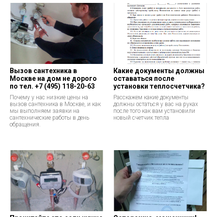
Вызов сантехника в
Какие документы должны
Москве на дом не дорого
оставаться после
по тел. +7 (495) 118-20-63
установки теплосчетчика?
Почему у нас низкие цены на
Расскажем какие документы
вызов сантехника в Москве, и как
должны остаться у вас на руках
мы выполняем заявки на
после того как вам установили
сантехнические работы в день
новый счетчик тепла
обращения.