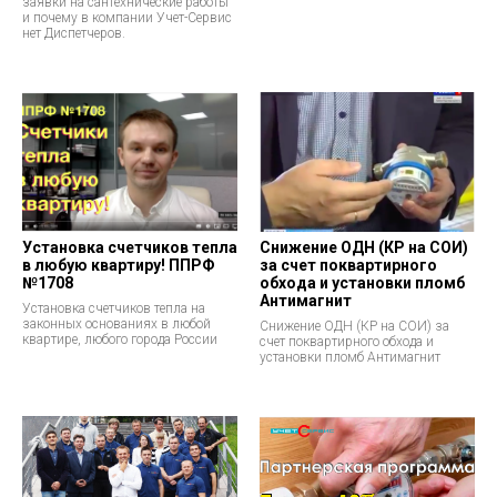
заявки на сантехнические работы
и почему в компании Учет-Сервис
нет Диспетчеров.
Установка счетчиков тепла
Снижение ОДН (КР на СОИ)
в любую квартиру! ППРФ
за счет поквартирного
№1708
обхода и установки пломб
Антимагнит
Установка счетчиков тепла на
законных основаниях в любой
Снижение ОДН (КР на СОИ) за
квартире, любого города России
счет поквартирного обхода и
установки пломб Антимагнит