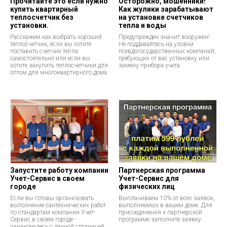
Прочитайте это если нужно
Осторожно, мошенники!
купить квартирный
Как жулики зарабатывают
теплосчетчик без
на установке счетчиков
установки.
тепла и воды
Расскажем как выбрать хороший
Предупрежден значит вооружен!
теплосчетчик, если вы хотите
Не поддавайтесь на уловки
поставить счетчик тепла
псевдогосударственных компаний,
самостоятельно или если вы
требующих от вас установку или
хотите закупить теплосчетчики для
замену прибора учета
оптом для многоквартирного дома.
Запустите работу компании
Партнерская программа
Учет-Сервис в своем
Учет-Сервис для
городе
физических лиц
Если вы готовы организовать
Выплачиваем 10% от всех заявок,
выполнение сантехнических работ
выполняемых в вашем доме. Для
по стандартам компании Учет-
присоединения к партнерской
Сервис в своем городе -
программе заполните заявку.
ознакомьтесь с данной страницей